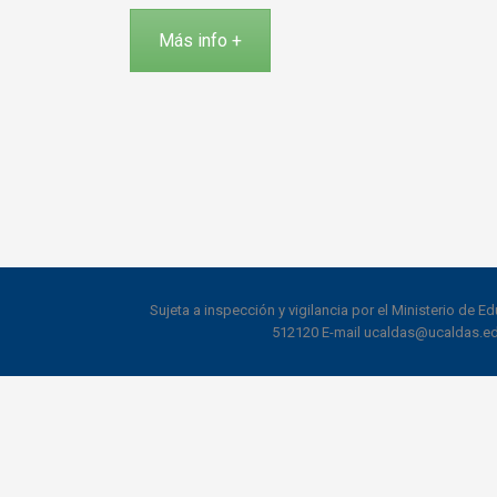
Más info +
Sujeta a inspección y vigilancia por el Ministerio de E
512120 E-mail ucaldas@ucaldas.edu.