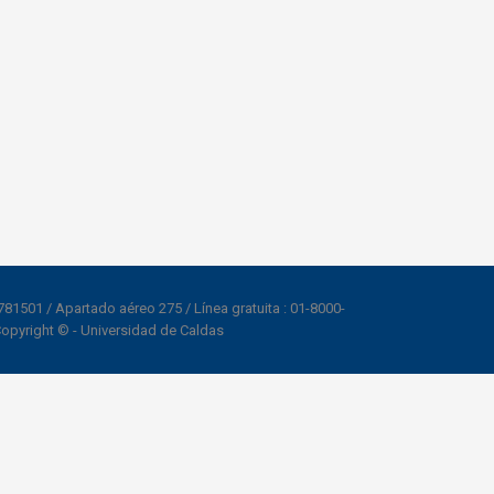
8781501 / Apartado aéreo 275 / Línea gratuita : 01-8000-
Copyright © - Universidad de Caldas