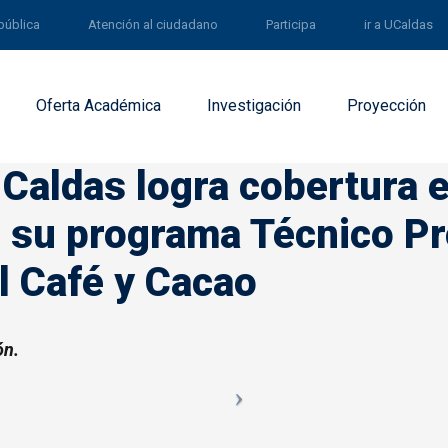
pública
Atención al ciudadano
Participa
ir a UCaldas
Oferta Académica
Investigación
Proyección
 Caldas logra cobertura e
 su programa Técnico Pr
l Café y Cacao
ón.