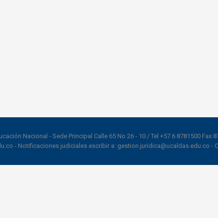
ducación Nacional - Sede Principal Calle 65 No 26 - 10 / Tel +57 6 8781500 Fax 
co - Notificaciones judiciales escribir a: gestion.juridica@ucaldas.edu.co - 