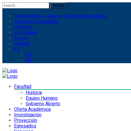
Search
Transparencia y acceso a información pública
Atención al ciudadano
Participa
ir a UCaldas
Correo
Intranet
ES
EN
ES
Facultad
Historia
Equipo Humano
Gobierno Abierto
Oferta Académica
Investigación
Proyección
Egresados