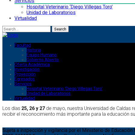
Servicios
Hospital Veterinario ‘Diego Villegas Toro’
Unidad de Laboratorios
Virtualidad
Search
Facultad
Historia
Equipo Humano
Gobierno Abierto
Oferta Académica
Investigación
Proyección
Egresados
Servicios
Hospital Veterinario ‘Diego Villegas Toro’
Unidad de Laboratorios
Virtualidad
Los días
25, 26 y 27
de mayo, nuestra Universidad de Caldas rec
recibir el reconocimiento más importante para la educación su
Sujeta a inspección y vigilancia por el Ministerio de Educación