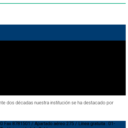
rante dos décadas nuestra institución se ha destacado por
00 Fax 8781501 / Apartado aéreo 275 / Línea gratuita : 01-