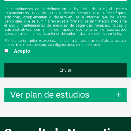
En cumplimiento de lo definido en la ley 1581 de 2012, el Decreto
Reglamentario 1377 de 2013 y demás normas que la modifiquen,
adicionen, complementen o desarrollen, se le informa que los datos
personales que se suministren en este formato, serán tratados mediante
el uso y mantenimiento de medidas de seguridad técnicas, físicas y
administrativas, con el fin de impedir que terceros no autorizados
accedan a los mismos, lo anterior de conformidad a lo definido en la ley.
Por lo anterior, autorizo expresamente a la Universidad de Caldas para el
uso de mis datos personales diligenciados en este formato.
Acepto
Ver plan de estudios