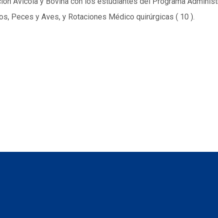
ción Avícola y Bovina con los estudiantes del Programa Admini
os, Peces y Aves, y Rotaciones Médico quirúrgicas ( 10 ).