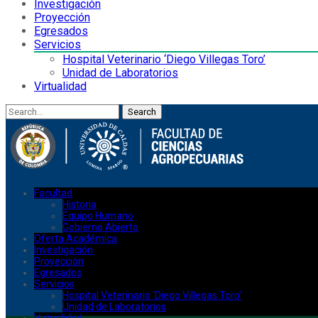
Investigación
Proyección
Egresados
Servicios
Hospital Veterinario ‘Diego Villegas Toro’
Unidad de Laboratorios
Virtualidad
Search
Facultad
Historia
Equipo Humano
Gobierno Abierto
Oferta Académica
Investigación
Proyección
Egresados
Servicios
Hospital Veterinario ‘Diego Villegas Toro’
Unidad de Laboratorios