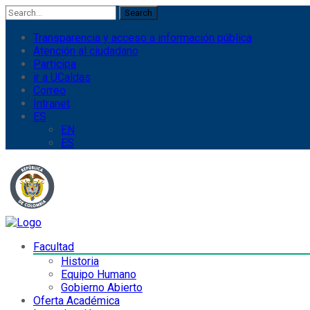
Search
Transparencia y acceso a información pública
Atención al ciudadano
Participa
ir a UCaldas
Correo
Intranet
ES
EN
ES
Facultad
Historia
Equipo Humano
Gobierno Abierto
Oferta Académica