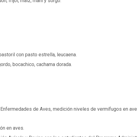
ón, fríjol, maíz, maní y sorgo.
storil con pasto estrella, leucaena.
gordo, bocachico, cachama dorada.
las Enfermedades de Aves, medición niveles de vermífugos en av
ión en aves.